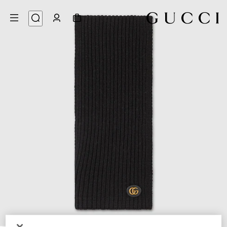
3
/
1