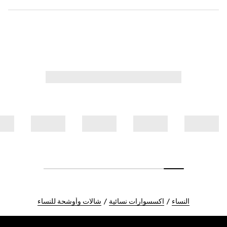
النساء
اكسسوارات نسائية
شالات وأوشحة للنساء
Foote