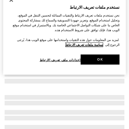
وشاح من الصوف والكشمير مع شعار G المزدوج
نستخدم ملفات تعريف الارتباط
€ 530
نحن نستخدم ملفات تعريف الارتباط والتقنيات المماثلة لتحسين التنقل في الموقع،
تنويعات
أسود
وتحليل استخدام الموقع، وتعزيز جهودنا التسويقية والسماح لك بمشاركة المحتوى
الخاص بنا على شبكات التواصل الاجتماعي الخاصة بك. وبالاستمرار في استخدام موقع
الويب هذا، فإنك توافق على شروط الاستخدام هذه.
.لمزيد من المعلومات حول هذه التقنيات واستخدامها على موقع الويب هذا، يُرجى
الرجوع إلى
سياسة ملفات تعريف الارتباط
OK
إعدادات ملف تعريف الارتباط