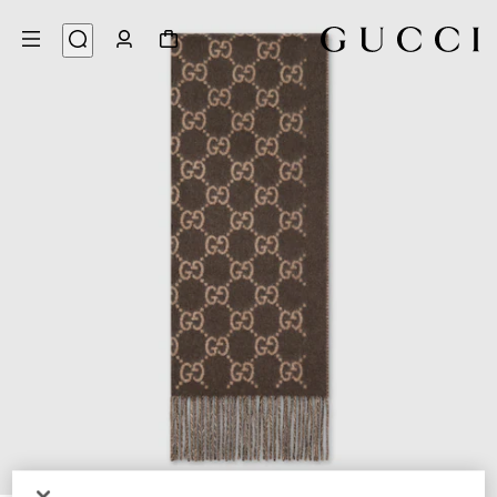
4
/
1