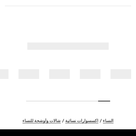
النساء
اكسسوارات نسائية
شالات وأوشحة للنساء
Foote