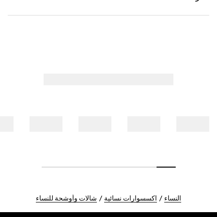
النساء
اكسسوارات نسائية
شالات وأوشحة للنساء
Foote