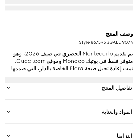
وصف المنتج
Style ‎867595 3GALE 9074
تم تقديم Montecarlo الحصري في صيف 2026، وهو
متوفر فقط في بوتيك Monaco وموقع Gucci.com.
تمت إعادة تخيل طبعة Flora الخاصة بالدار، التي صممها
في الأصل Vittorio Accornero في عام 1966، في هذا
النمط. يتميز فستان الكاب هذا بطبعة Gucci Flora على
تفاصيل المنتج
كامل القماش مع تقليم بلون مغاير.
المواد والعناية
التزامنا