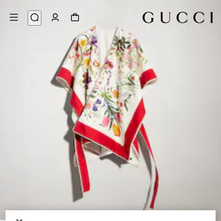
5
/
1