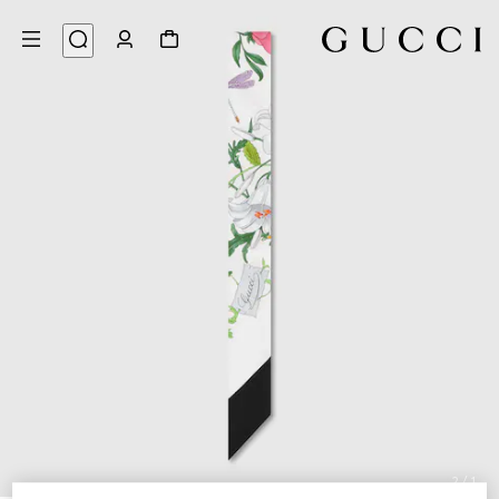
2
/
1