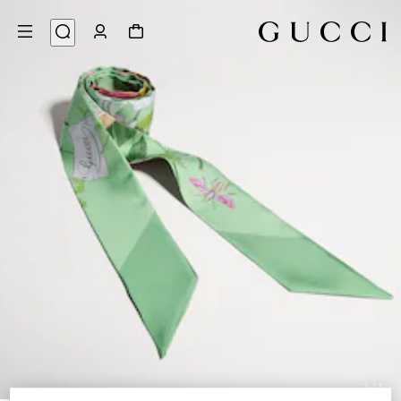
3
/
1