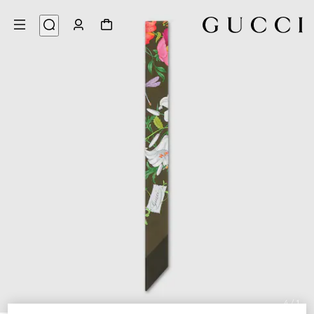
4
/
1