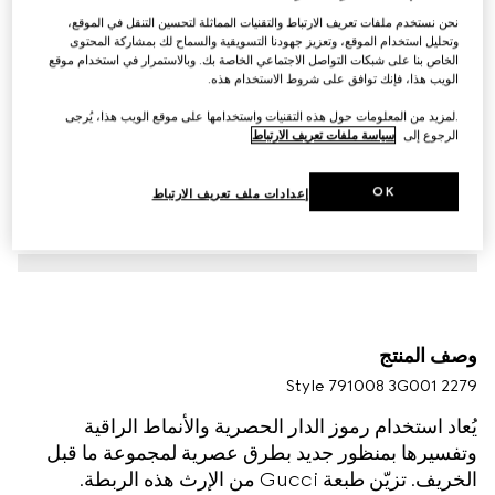
نحن نستخدم ملفات تعريف الارتباط والتقنيات المماثلة لتحسين التنقل في الموقع،
وتحليل استخدام الموقع، وتعزيز جهودنا التسويقية والسماح لك بمشاركة المحتوى
الخاص بنا على شبكات التواصل الاجتماعي الخاصة بك. وبالاستمرار في استخدام موقع
الويب هذا، فإنك توافق على شروط الاستخدام هذه.
.لمزيد من المعلومات حول هذه التقنيات واستخدامها على موقع الويب هذا، يُرجى
الرجوع إلى
سياسة ملفات تعريف الارتباط
OK
إعدادات ملف تعريف الارتباط
وصف المنتج
Style ‎791008 3G001 2279
يُعاد استخدام رموز الدار الحصرية والأنماط الراقية
وتفسيرها بمنظور جديد بطرق عصرية لمجموعة ما قبل
الخريف. تزيّن طبعة Gucci من الإرث هذه الربطة.