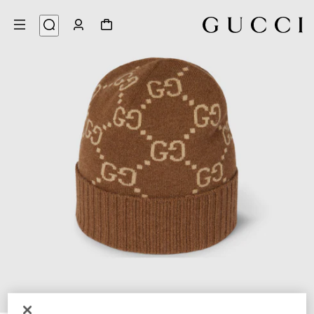
4
/
1