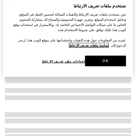
نستخدم ملفات تعريف الارتباط
قبعة من جاكارد الكشمير بنقش GG
نحن نستخدم ملفات تعريف الارتباط والتقنيات المماثلة لتحسين التنقل في الموقع،
€ 540
وتحليل استخدام الموقع، وتعزيز جهودنا التسويقية والسماح لك بمشاركة المحتوى
تنويعات
بني داكن وبيج
الخاص بنا على شبكات التواصل الاجتماعي الخاصة بك. وبالاستمرار في استخدام موقع
الويب هذا، فإنك توافق على شروط الاستخدام هذه.
.لمزيد من المعلومات حول هذه التقنيات واستخدامها على موقع الويب هذا، يُرجى
الرجوع إلى
سياسة ملفات تعريف الارتباط
OK
إعدادات ملف تعريف الارتباط