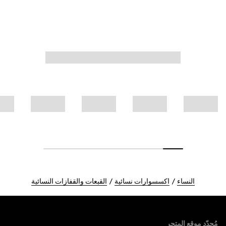
النساء
اكسسوارات نسائية
القبعات والقفازات النسائية
Foote
مُحدّد موقع المتجر