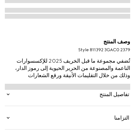
وصف المنتج
Style ‎811392 3GAC0 2379
تُضفي مجموعة ما قبل الخريف 2025 للإكسسوارات
الناعمة والمصنوعة من الحرير الحيوية إلى رموز الدار،
وذلك من خلال التقليمات الأنيقة ورقع الشعارات
والتطريزات المُرهفة. يتم تقديم هذه القبعة بجاكارد
الكشمير بنقش GG باللونين البني الداكن والبيج، ما يحيي
تفاصيل المنتج
نسخةً حديثة كلياً عن شعار مونوغرام مؤسس الدار غوتشيو
غوتشي Guccio Gucci.
التزامنا