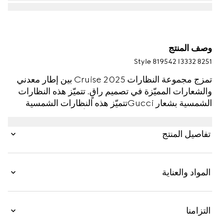
وصف المنتج
Style ‎819542 I3332 8251
تمزج مجموعة النظارات Cruise 2025 بين إطار معدني
والشعارات المميّزة في تصميم راقٍ. تتميّز هذه النظارات
الشمسية بشعار Gucciتتميّز هذه النظارات الشمسية
بشعار Gucci المقصوص والمرصّع بأحجار الكريستال على
الذراعَين.
تفاصيل المنتج
المواد والعناية
التزامنا