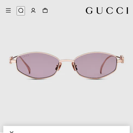
3
/
1