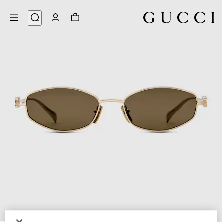
3
/
1