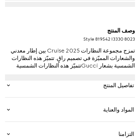
وصف المنتج
Style ‎819542 I3330 8023
تمزج مجموعة النظارات Cruise 2025 بين إطار معدني
والشعارات المميّزة في تصميم راقٍ. تتميّز هذه النظارات
الشمسية بشعار Gucciتتميّز هذه النظارات الشمسية
بشعار Gucci المقصوص على الذراعَين.
تفاصيل المنتج
المواد والعناية
التزامنا