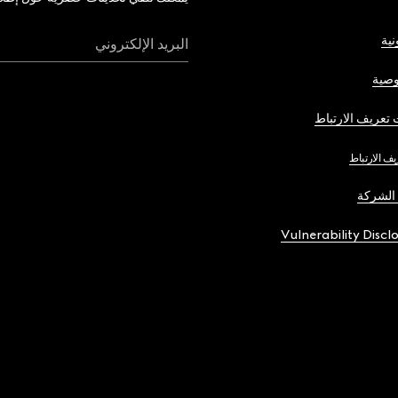
نية
البريد الإلكتروني
صية
تعريف الارتباط
يف الارتباط
الشركة
Vulnerability Discl