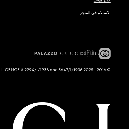
حجز موعد
الاستلام في المتجر
© 2016 - 2025 Guccio Gucci S.p.A. - All rights reserved. SIAE LICENCE # 2294/I/1936 and 5647/I/1936