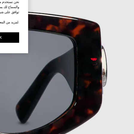
نحن نستخدم ملف
والسماح لك بمش
توافق على شرو
.لمزيد من المع
K