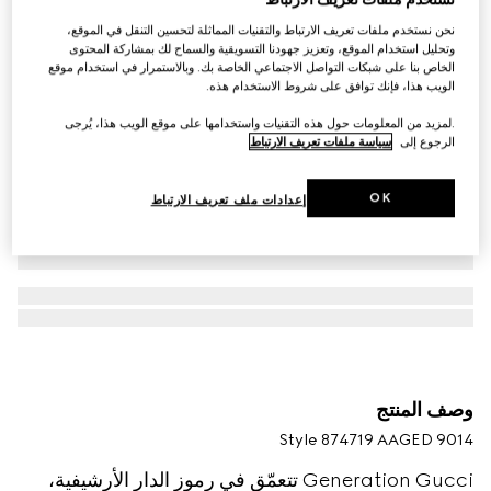
نستخدم ملفات تعريف الارتباط
نحن نستخدم ملفات تعريف الارتباط والتقنيات المماثلة لتحسين التنقل في الموقع،
وتحليل استخدام الموقع، وتعزيز جهودنا التسويقية والسماح لك بمشاركة المحتوى
الخاص بنا على شبكات التواصل الاجتماعي الخاصة بك. وبالاستمرار في استخدام موقع
الويب هذا، فإنك توافق على شروط الاستخدام هذه.
.لمزيد من المعلومات حول هذه التقنيات واستخدامها على موقع الويب هذا، يُرجى
الرجوع إلى
سياسة ملفات تعريف الارتباط
OK
إعدادات ملف تعريف الارتباط
وصف المنتج
Style ‎874719 AAGED 9014
Generation Gucci تتعمّق في رموز الدار الأرشيفية،