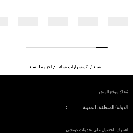
النساء
اكسسوارات نسائية
أحزمة للنساء
Foote
مُحدّد موقع المتجر
الدولة/المنطقة، المدينة
اشترك للحصول على تحديثات غوتشي