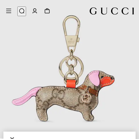
5
/
1