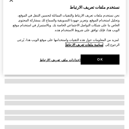
حلية حقيبة على شكل كلب
نستخدم ملفات تعريف الارتباط
€ 430
نحن نستخدم ملفات تعريف الارتباط والتقنيات المماثلة لتحسين التنقل في الموقع،
تنويعات
قماش بنقش GG باللونين البيج والبني
وتحليل استخدام الموقع، وتعزيز جهودنا التسويقية والسماح لك بمشاركة المحتوى
الخاص بنا على شبكات التواصل الاجتماعي الخاصة بك. وبالاستمرار في استخدام موقع
الويب هذا، فإنك توافق على شروط الاستخدام هذه.
.لمزيد من المعلومات حول هذه التقنيات واستخدامها على موقع الويب هذا، يُرجى
الرجوع إلى
سياسة ملفات تعريف الارتباط
OK
إعدادات ملف تعريف الارتباط