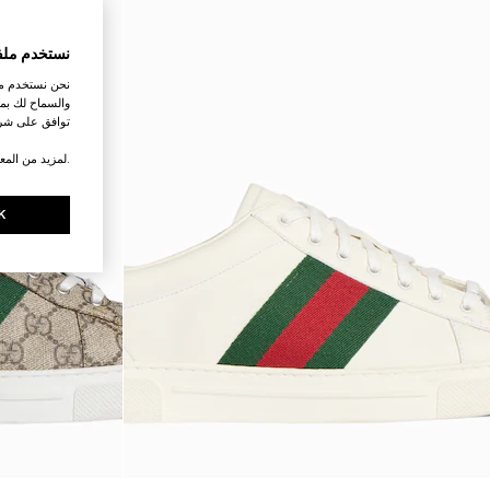
نستخدم ملف
نحن نستخدم ملف
والسماح لك بمش
توافق على شرو
.لمزيد من المع
K