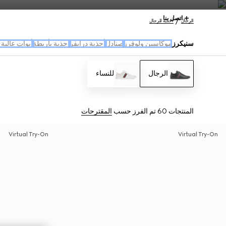
اتصل بنا
الرجال
أحذية للرجال
سنيكرز
موكاسين ولوفرز
صنادل
أحذية درايفر
احذية بأربطة
أبوات عالية
الرجال
للنساء
المنتجات 60
تم الفرز حسب
المقترحات
Virtual Try-On
Virtual Try-On