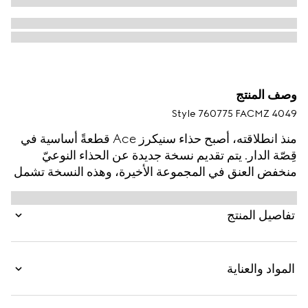
وصف المنتج
Style ‎760775 FACMZ 4049
منذ انطلاقته، أصبح حذاء سنيكرز Ace قطعةً أساسية في
قِصّة الدار. يتم تقديم نسخة جديدة عن الحذاء النوعيّ
منخفض العنق في المجموعة الأخيرة، وهذه النسخة تشمل
تفاصيل فريدة من نوعها. يتميّز الشكل بكانفاس GG
Supreme باللونين البيج والأزرق، بينما تلمع علامة معدنية
تفاصيل المنتج
لشعار "ACE" فوق الإغلاق بأربطة. يكتمل التصميم بتقليم
شريط ويب المتميّز من غوتشي.
المواد والعناية