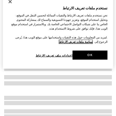
حذاء سنيكرز Gucci Ace مع شريط ويب للرجال
نستخدم ملفات تعريف الارتباط
€ 750
نحن نستخدم ملفات تعريف الارتباط والتقنيات المماثلة لتحسين التنقل في الموقع،
تنويعات
قماش GG Supreme باللونين البيج والأزرق
وتحليل استخدام الموقع، وتعزيز جهودنا التسويقية والسماح لك بمشاركة المحتوى
الخاص بنا على شبكات التواصل الاجتماعي الخاصة بك. وبالاستمرار في استخدام موقع
الويب هذا، فإنك توافق على شروط الاستخدام هذه.
.لمزيد من المعلومات حول هذه التقنيات واستخدامها على موقع الويب هذا، يُرجى
الرجوع إلى
سياسة ملفات تعريف الارتباط
OK
إعدادات ملف تعريف الارتباط