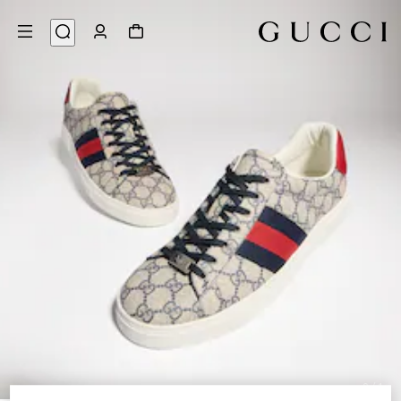
9
/
1