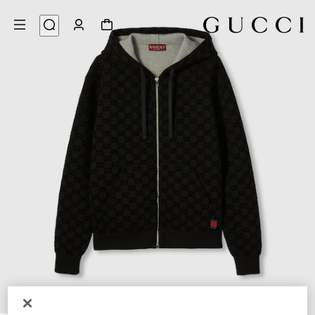
7
/
1