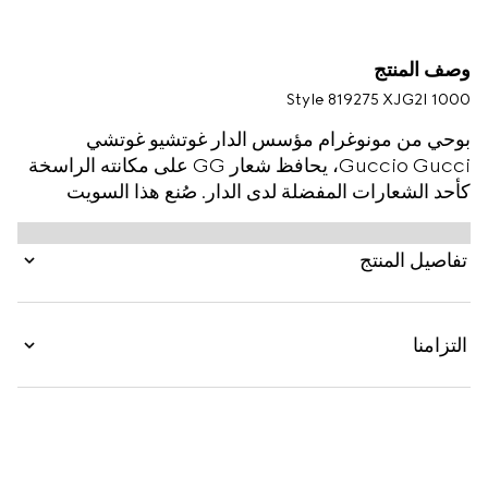
وصف المنتج
Style ‎819275 XJG2I 1000
بوحي من مونوغرام مؤسس الدار غوتشيو غوتشي
Guccio Gucci، يحافظ شعار GG على مكانته الراسخة
كأحد الشعارات المفضلة لدى الدار. صُنع هذا السويت
شيرت مع قلنسوة بالقَصّة العادية من جيرسي فيسكوز
ويتميّز بطبعة شعارات GG مجمّعة على كامل القماش.
تفاصيل المنتج
يكتمل التصميم بتفصيل حلقة على شكل شريط ويب
باللونين الأخضر والأحمر.
التزامنا