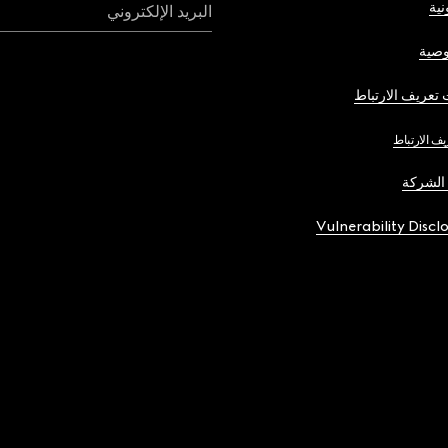
نية
البريد الإلكتروني
صية
تعريف الارتباط
يف الارتباط
الشركة
Vulnerability Discl