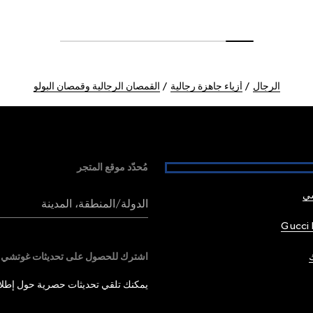
الرجال
أزياء جاهزة رجالية
القمصان الرجالية وقمصان البولو
مُحدّد موقع المتجر
شي
الدولة/المنطقة، المدينة
Gucci 
اشترك للحصول على تحديثات غوتشي
يمكنك تلقي تحديثات حصرية حول إطلاق 