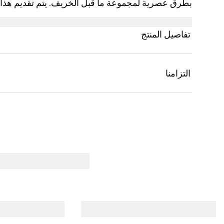
بطرق عصرية لمجموعة ما قبل الخريف. يتم تقديم هذا
ويتميّز بطبعة شعار Gucci وشعار G المتشابك.
تفاصيل المنتج
التزامنا