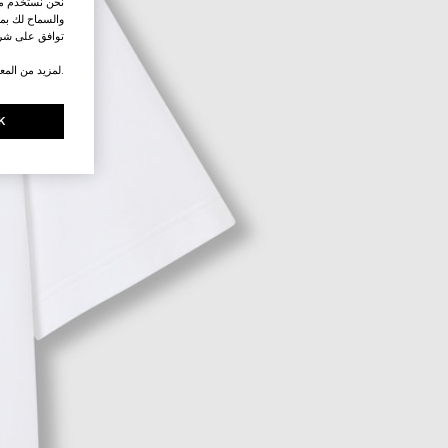
نحن نستخدم ملف
والسماح لك بمش
توافق على شرو
.لمزيد من المع
K