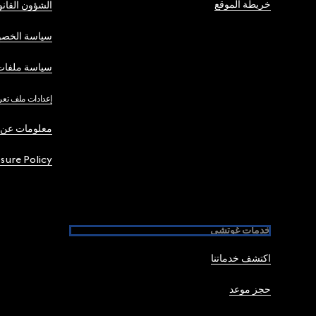
خريطة الموقع
الشؤون القانو
سياسة الخصو
سياسة ملفات 
إعدادات ملف تعر
معلومات عن 
osure Policy
خدمات غوتشي
اكتشف خدماتنا
حجز موعد