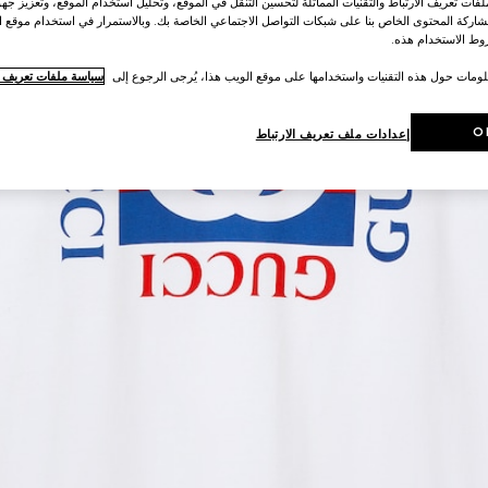
ات تعريف الارتباط والتقنيات المماثلة لتحسين التنقل في الموقع، وتحليل استخدام الموقع، وتعزيز جهود
اركة المحتوى الخاص بنا على شبكات التواصل الاجتماعي الخاصة بك. وبالاستمرار في استخدام موقع ا
ط الاستخدام هذه.
لومات حول هذه التقنيات واستخدامها على موقع الويب هذا، يُرجى الرجوع إلى
سياسة ملفات تعريف ال
O
إعدادات ملف تعريف الارتباط