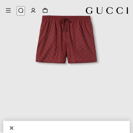
8
/
1