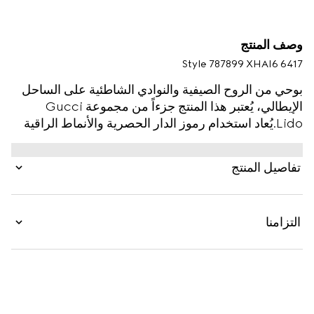
وصف المنتج
Style ‎787899 XHAI6 6417
بوحي من الروح الصيفية والنوادي الشاطئية على الساحل
الإيطالي، يُعتبر هذا المنتج جزءاً من مجموعة Gucci
Lido.يُعاد استخدام رموز الدار الحصرية والأنماط الراقية
وتفسيرها بمنظور جديد بطرق عصرية لمجموعة ما قبل
الخريف. يتم تقديم هذا الشورت بالقَصّة المستقيمة
تفاصيل المنتج
بالنايلون بطبعة GG، مما يضفي لمسة حداثة على
مونوغرام الدار الغني عن التعريف. تُعتبر الحقيبة الداخلية
المتناسقة إضافةً عملية للأيام الممتعة على أطراف بركة
التزامنا
السباحة.