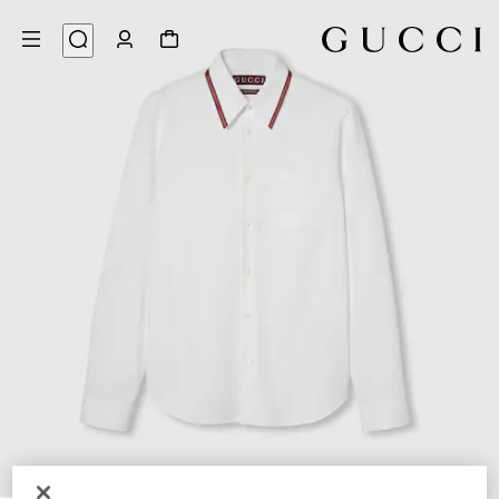
7
/
1