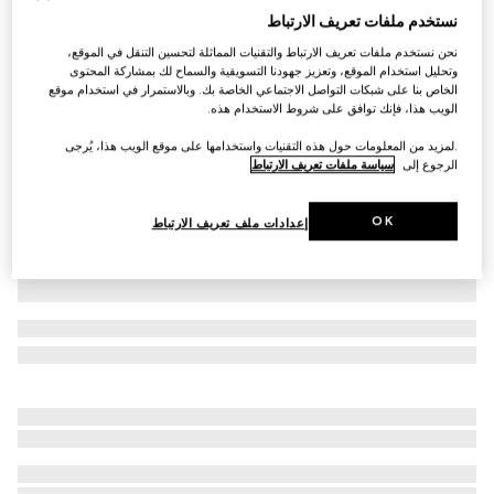
نستخدم ملفات تعريف الارتباط
قميص من قطن أكسفورد مع شريط ويب
نحن نستخدم ملفات تعريف الارتباط والتقنيات المماثلة لتحسين التنقل في الموقع،
€ 765
وتحليل استخدام الموقع، وتعزيز جهودنا التسويقية والسماح لك بمشاركة المحتوى
تنويعات
أبيض
الخاص بنا على شبكات التواصل الاجتماعي الخاصة بك. وبالاستمرار في استخدام موقع
الويب هذا، فإنك توافق على شروط الاستخدام هذه.
.لمزيد من المعلومات حول هذه التقنيات واستخدامها على موقع الويب هذا، يُرجى
الرجوع إلى
سياسة ملفات تعريف الارتباط
OK
إعدادات ملف تعريف الارتباط