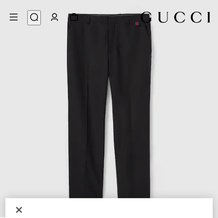
7
/
1