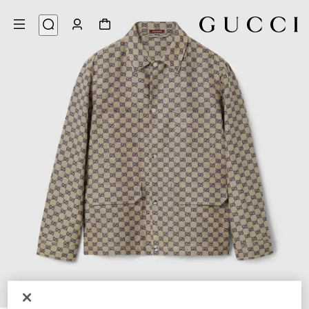
8
/
1