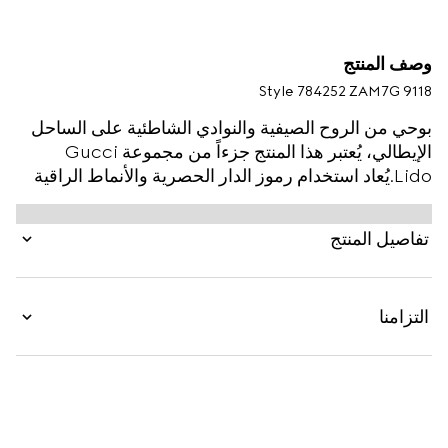
وصف المنتج
Style ‎784252 ZAM7G 9118
بوحي من الروح الصيفية والنوادي الشاطئية على الساحل
الإيطالي، يُعتبر هذا المنتج جزءاً من مجموعة Gucci
Lido.يُعاد استخدام رموز الدار الحصرية والأنماط الراقية
وتفسيرها بمنظور جديد بطرق عصرية لمجموعة ما قبل
الخريف. يتم تقديم هذا الجاكيت بقَصّة بوكسي بكانفاس
تفاصيل المنتج
مزيج الكتّان بنقش GG، وهو يوفّر خياراً متعدد الاستخدام
لمجموعة الملابس الانتقالية.
التزامنا