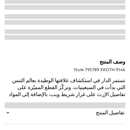
وصف المنتج
Style ‎795789 XKD7H 9146
تستمر الدار في استكشاف علاقتها الوطيدة بعالم التنس
التي بدأت في السبعينيات. وتركّز القطع المميّزة على
تفاصيل الإرث على غرار شريط ويب، بالإضافة إلى المواد
المبتكرة. يتميّز تي شيرت بولو هذا المصنوع من الصوف
المحبوك باللون العاجي بتفصيل شريط ويب على الجهة
تفاصيل المنتج
الخلفية.