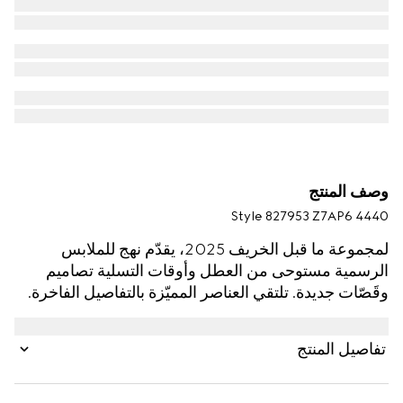
وصف المنتج
Style ‎827953 Z7AP6 4440
لمجموعة ما قبل الخريف 2025، يقدّم نهج للملابس
الرسمية مستوحى من العطل وأوقات التسلية تصاميم
وقَصّات جديدة. تلتقي العناصر المميّزة بالتفاصيل الفاخرة.
يظهر هذا الجاكيت بجاكارد الغبردين القطني بنقش GG
باللون الأزرق الداكن.
تفاصيل المنتج