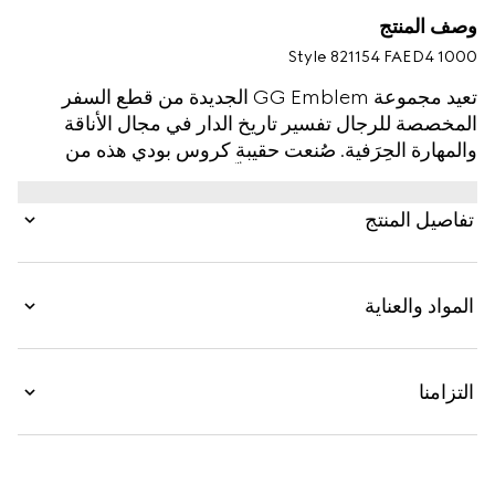
وصف المنتج
Style ‎821154 FAED4 1000
تعيد مجموعة GG Emblem الجديدة من قطع السفر
المخصصة للرجال تفسير تاريخ الدار في مجال الأناقة
والمهارة الحِرَفية. صُنعت حقيبة كروس بودي هذه من
قماش GG Monogram المغلّف الجديد باللون الأسود
وتتميّز بجيب داخلي مزوّد بسحّاب وحزام كتف قابل
تفاصيل المنتج
للتعديل.
المواد والعناية
التزامنا