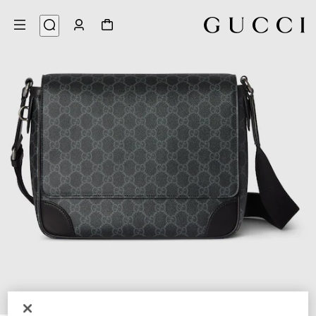
7
/
1