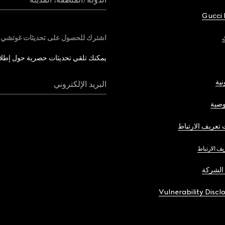
Gucci 
اشترك للحصول على تحديثات غوتشي
يمكنك تلقي تحديثات حصرية حول إطلاق 
نية
البريد الإلكتروني
صية
تعريف الارتباط
يف الارتباط
الشركة
Vulnerability Discl