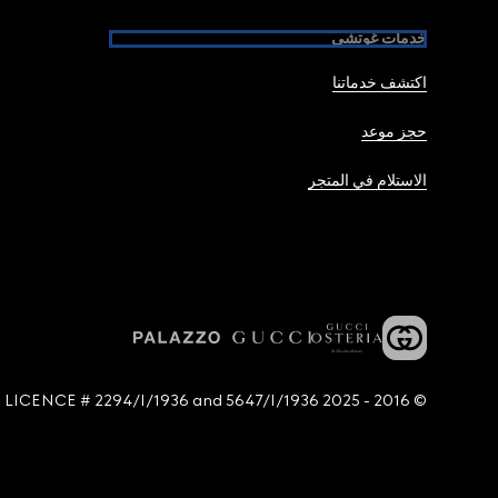
خدمات غوتشي
اكتشف خدماتنا
حجز موعد
الاستلام في المتجر
© 2016 - 2025 Guccio Gucci S.p.A. - All rights reserved. SIAE LICENCE # 2294/I/1936 and 5647/I/1936