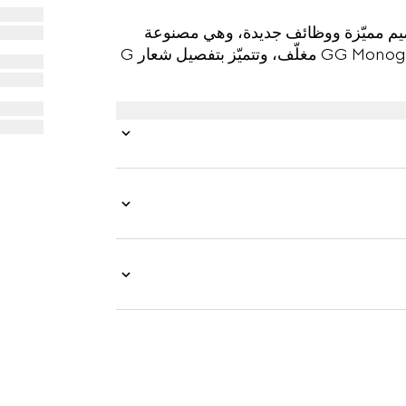
ني الداكن تصاميم مميّزة ووظائف جديدة، وهي مصنوعة
بلمسة ناعمة. يتم تقديم حقيبة الظهر هذه بقماش GG Monogram مغلّف، وتتميّز بتفصيل شعار G