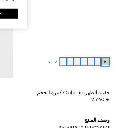
K
+
3
حقيبة الظهر Ophidia كبيرة الحجم
€ 2.740
وصف المنتج
Style ‎839110 FAEWQ 9845