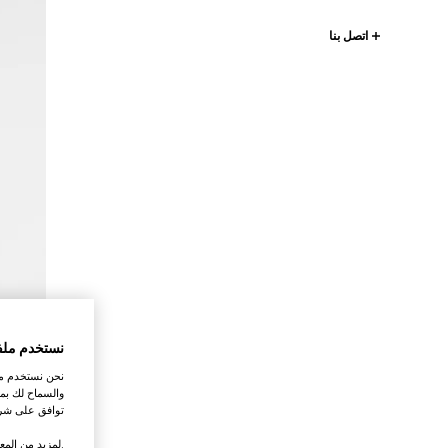
اتصل بنا
نستخدم ملف
نحن نستخدم ملف
والسماح لك بمش
توافق على شرو
.لمزيد من المع