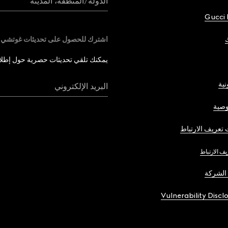
الدولة/المنطقة، المدينة
Gucci 
اشترك للحصول على تحديثات غوتشي
يمكنك تلقي تحديثات حصرية حول إطلاق 
نية
البريد الإلكتروني
صية
تعريف الارتباط
يف الارتباط
الشركة
Vulnerability Discl