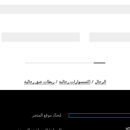
الرجال
اكسسوارات رجالية
ربطات عنق رجالية
مُحدّد موقع المتجر
شي