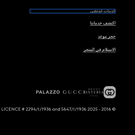
خدمات غوتشي
اكتشف خدماتنا
حجز موعد
الاستلام في المتجر
© 2016 - 2025 Guccio Gucci S.p.A. - All rights reserved. SIAE LICENCE # 2294/I/1936 and 5647/I/1936