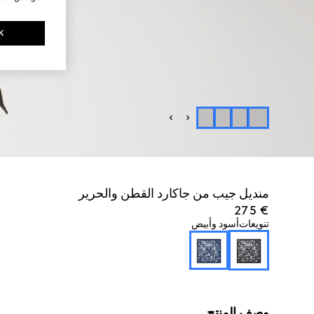
K
منديل جيب من جاكارد القطن والحرير
€ 275
تنويعات
أسود وأبيض
وصف المنتج