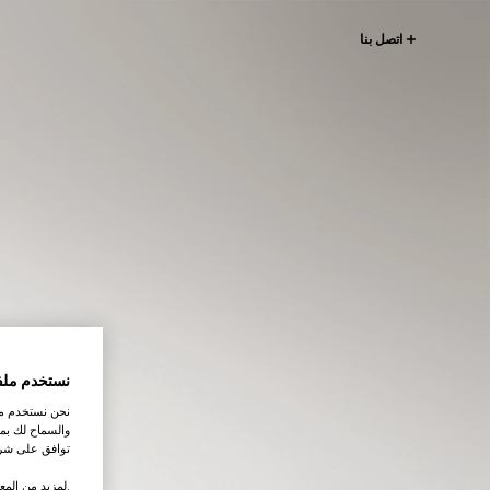
اتصل بنا
نستخدم ملف
نحن نستخدم ملف
والسماح لك بمش
توافق على شرو
.لمزيد من المع