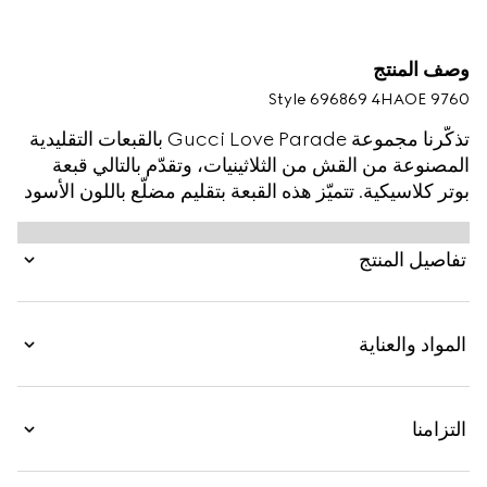
وصف المنتج
Style ‎696869 4HAOE 9760
تذكّرنا مجموعة Gucci Love Parade بالقبعات التقليدية
المصنوعة من القش من الثلاثينيات، وتقدّم بالتالي قبعة
بوتر كلاسيكية. تتميّز هذه القبعة بتقليم مضلّع باللون الأسود
مع تفصيل شعار G مزدوج مرهف، وتكتمل روعتها مع
ربطة حبل تحت الذقن.
تفاصيل المنتج
المواد والعناية
التزامنا