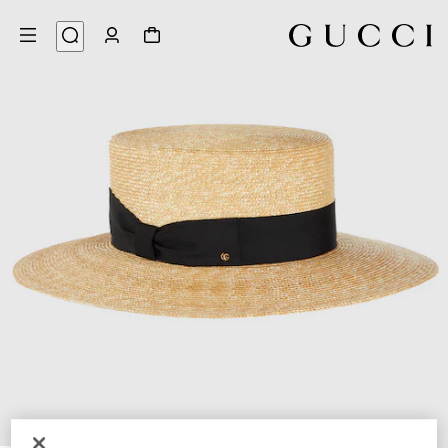
5
/
1