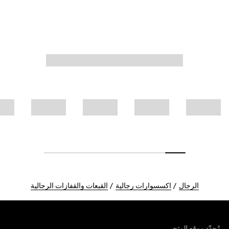
الرجال
اكسسوارات رجالية
القبعات والقفازات الرجالية
Foote
مُحدّد موقع المتجر