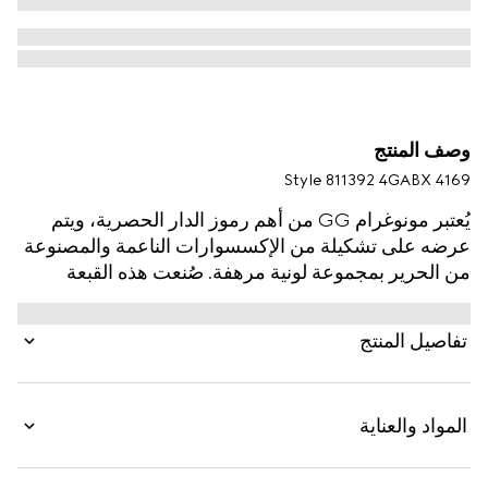
وصف المنتج
Style ‎811392 4GABX 4169
يُعتبر مونوغرام GG من أهم رموز الدار الحصرية، ويتم
عرضه على تشكيلة من الإكسسوارات الناعمة والمصنوعة
من الحرير بمجموعة لونية مرهفة. صُنعت هذه القبعة
متعددة الاستخدامات من الكشمير بنقش GG وتكتمل
بتقليم محبوك ومضلّع.
تفاصيل المنتج
المواد والعناية