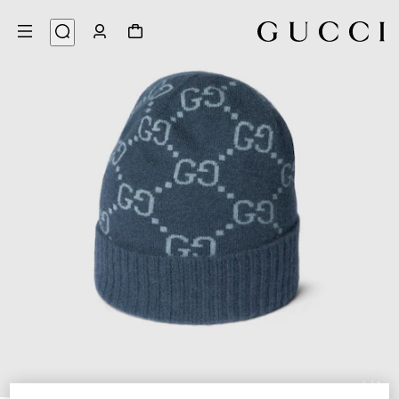
4
/
1