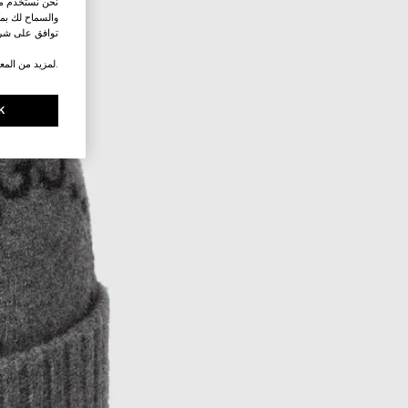
نحن نستخدم ملف
والسماح لك بمش
توافق على شرو
.لمزيد من المع
K