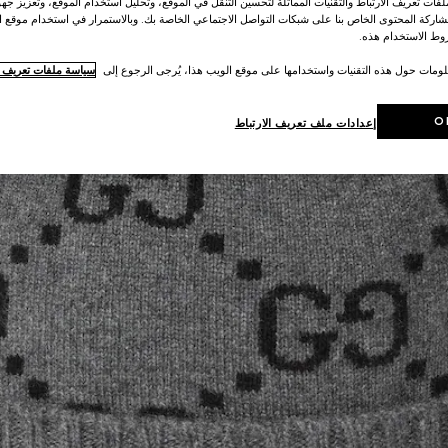
ات تعريف الارتباط والتقنيات المماثلة لتحسين التنقل في الموقع، وتحليل استخدام الموقع، وتعزيز جهود
اركة المحتوى الخاص بنا على شبكات التواصل الاجتماعي الخاصة بك. وبالاستمرار في استخدام موقع ا
ط الاستخدام هذه.
لومات حول هذه التقنيات واستخدامها على موقع الويب هذا، يُرجى الرجوع إلى
سياسة ملفات تعريف ال
O
إعدادات ملف تعريف الارتباط