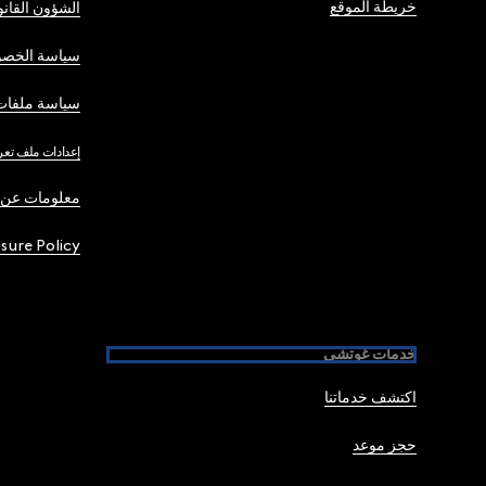
خريطة الموقع
الشؤون القانو
سياسة الخصو
سياسة ملفات 
إعدادات ملف تعر
معلومات عن 
osure Policy
خدمات غوتشي
اكتشف خدماتنا
حجز موعد