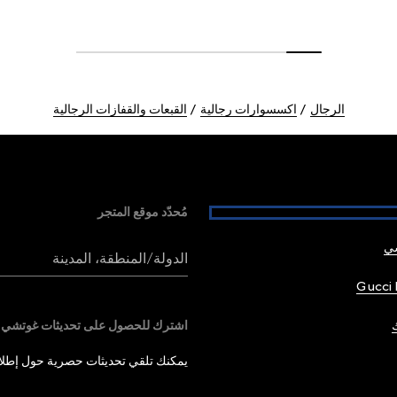
الرجال
اكسسوارات رجالية
القبعات والقفازات الرجالية
مُحدّد موقع المتجر
شي
الدولة/المنطقة، المدينة
Gucci 
اشترك للحصول على تحديثات غوتشي
يمكنك تلقي تحديثات حصرية حول إطلاق 