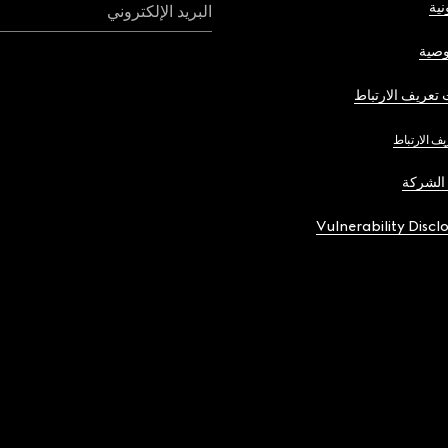
نية
البريد الإلكتروني
صية
تعريف الارتباط
يف الارتباط
الشركة
Vulnerability Discl