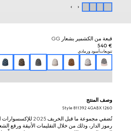
قبعة من الكشمير بشعار GG
€ 540
تنويعات
أسود ورمادي
وصف المنتج
Style ‎811392 4GABX 1260
تُضفي مجموعة ما قبل الخ
رموز الدار، وذلك من خلال التقليمات الأنيقة ورقع الشع