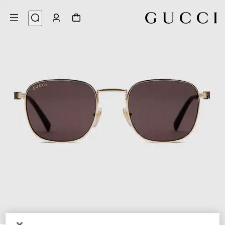
3
/
1