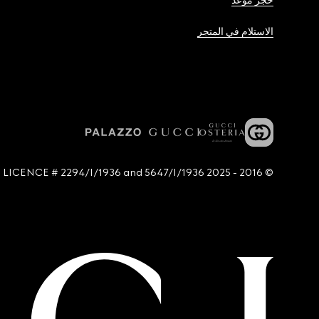
حجز موعد
الاستلام في المتجر
© 2016 - 2025 Guccio Gucci S.p.A. - All rights reserved. SIAE LICENCE # 2294/I/1936 and 5647/I/1936