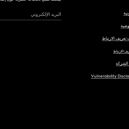
نية
البريد الإلكتروني
صية
تعريف الارتباط
يف الارتباط
الشركة
Vulnerability Discl