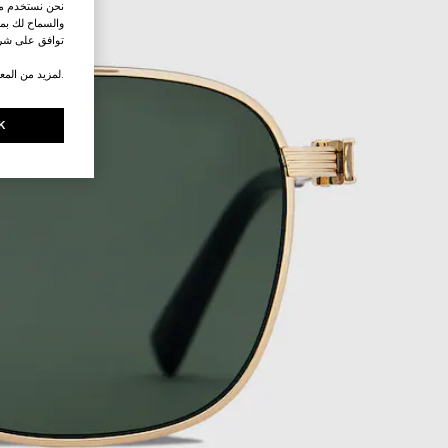
نحن نستخدم ملف
والسماح لك بمش
توافق على شرو
.لمزيد من المع
K