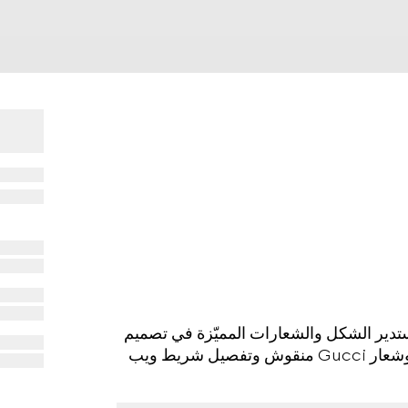
Cruise 2025 بين تصميم مستدير الشكل والشعارات المميّزة في تصميم
كلاسيكي. تتميّز هذه النظارات الشمسية بإطار معدني وشعار Gucci منقوش وتفصيل شريط ويب