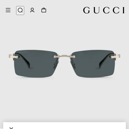
6
/
1