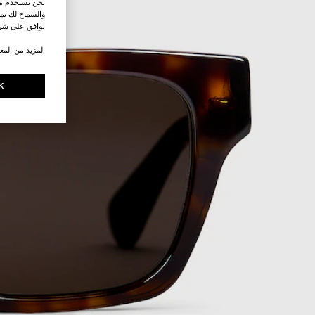
نحن نستخدم ملف
والسماح لك بمش
توافق على شرو
.لمزيد من المع
K