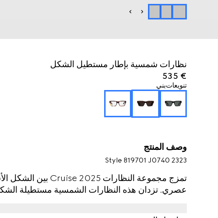
نظارات شمسية بإطار مستطيل الشكل
€ 535
تنويعات
بني
وصف المنتج
Style ‎819701 J0740 2323
تمزج مجموعة النظارات 
عصري. تزدان هذه النظارات الشمسية مستطيلة الشكل بشعار Gucci خافت وتفصي