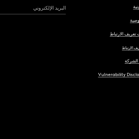
نية
البريد الإلكتروني
صية
تعريف الارتباط
يف الارتباط
الشركة
Vulnerability Discl