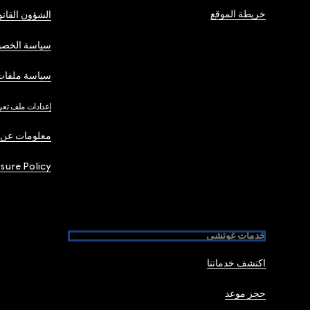
خريطة الموقع
الشؤون القانو
سياسة الخصو
سياسة ملفات 
إعدادات ملف تعر
معلومات عن 
osure Policy
خدمات غوتشي
اكتشف خدماتنا
حجز موعد