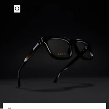
6
/
1