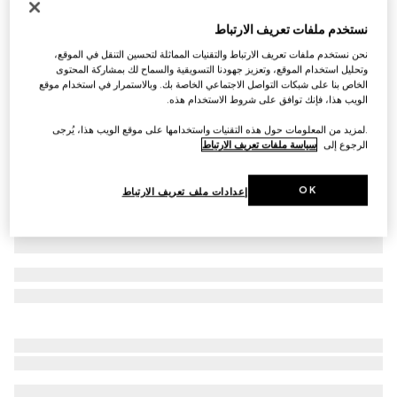
التخصيص بالأحرف الأولى
نستخدم ملفات تعريف الارتباط
حزام GG Marmont واسع
€ 585
نحن نستخدم ملفات تعريف الارتباط والتقنيات المماثلة لتحسين التنقل في الموقع،
وتحليل استخدام الموقع، وتعزيز جهودنا التسويقية والسماح لك بمشاركة المحتوى
تنويعات
جلد باللون الأسود
الخاص بنا على شبكات التواصل الاجتماعي الخاصة بك. وبالاستمرار في استخدام موقع
الويب هذا، فإنك توافق على شروط الاستخدام هذه.
.لمزيد من المعلومات حول هذه التقنيات واستخدامها على موقع الويب هذا، يُرجى
الرجوع إلى
سياسة ملفات تعريف الارتباط
OK
إعدادات ملف تعريف الارتباط