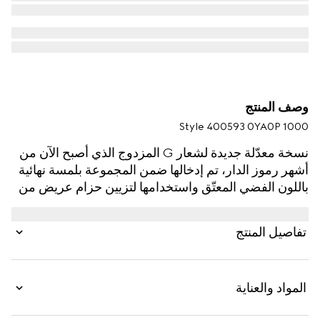
وصف المنتج
Style ‎400593 0YA0P 1000
نسخة معدّلة جديدة لشعار G المزدوج الذي أصبح الآن من
أشهر رموز الدار، تم إدخالها ضمن المجموعة بلمسة نهائية
باللون الفضي المعتّق واستخدامها لتزيين حزام عريض من
الجلد باللون الأسود للنساء، تعيد موضوع الموضة غير
المحدودة بإطار زمني في مجموعة Epilogue إلى الواجهة.
تفاصيل المنتج
المواد والعناية