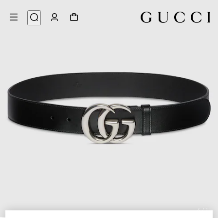
4
/
1