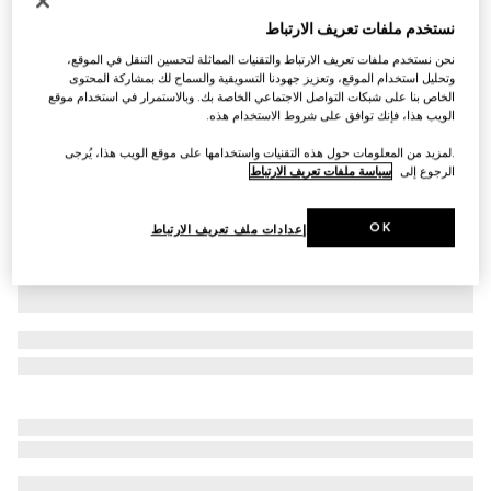
التخصيص بالأحرف الأولى
نستخدم ملفات تعريف الارتباط
حزام مع مشبك G المتشابك
نحن نستخدم ملفات تعريف الارتباط والتقنيات المماثلة لتحسين التنقل في الموقع،
€ 545
وتحليل استخدام الموقع، وتعزيز جهودنا التسويقية والسماح لك بمشاركة المحتوى
تنويعات
جي جي سوبريم
الخاص بنا على شبكات التواصل الاجتماعي الخاصة بك. وبالاستمرار في استخدام موقع
الويب هذا، فإنك توافق على شروط الاستخدام هذه.
.لمزيد من المعلومات حول هذه التقنيات واستخدامها على موقع الويب هذا، يُرجى
الرجوع إلى
سياسة ملفات تعريف الارتباط
OK
إعدادات ملف تعريف الارتباط