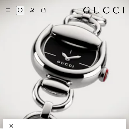
6
/
1