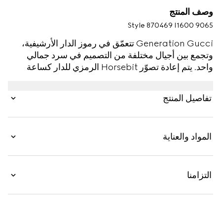
وصف المنتج
Style ‎870469 I1600 9065
Generation Gucci تتعمّق في رموز الدار الأرشيفية،
وتجمع بين أجيال مختلفة من التصميم في سرد جمالي
واحد. يتم إعادة تصوّر Horsebit الرمزي للدار كساعة
بسلسلة جريئة تلبس كقطعة مجوهرات، ومزيّنة بتاج من
الكوروندوم الصناعي.
تفاصيل المنتج
المواد والعناية
التزامنا