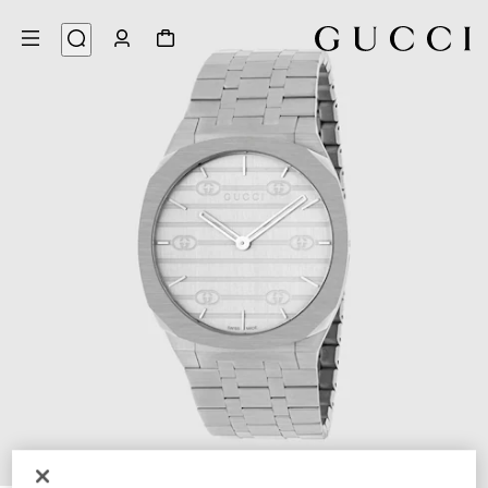
5
/
1