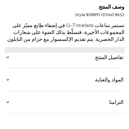
وصف المنتج
Style ‎808891 IDVA0 8652
تستمر ساعات G-Timeless في إضفاء طابع مميّز على
المجموعات الأخيرة، فتسلّط بذلك الضوء على شعارات
الدار الحصرية. يتم تقديم الإكسسوار مع حزام من النايلون
باللونين الأخضر والأحمر، ويتميّز بعلبة من الفولاذ المقاوم
للصدأ وقرص بلمسات نهائية باللون الفضي مزيّنين
تفاصيل المنتج
بشعارات رمزية حصرية.
المواد والعناية
التزامنا