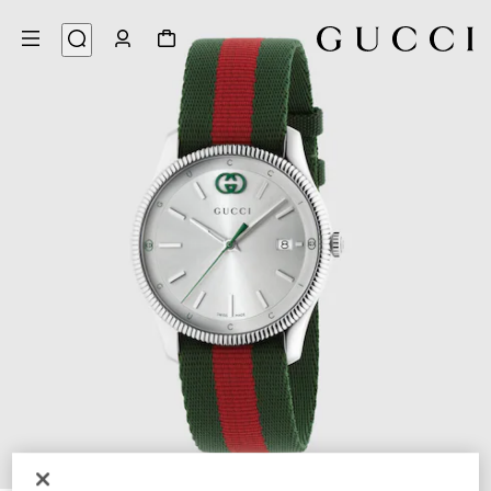
5
/
1