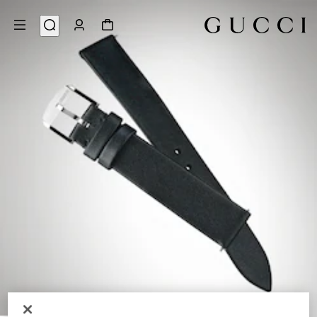
3
/
1