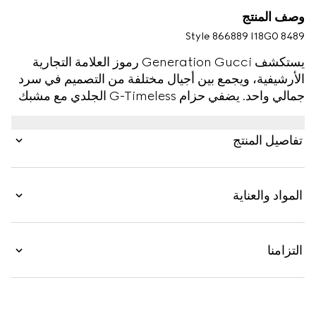
وصف المنتج
Style ‎866889 I18G0 8489
يستكشف Generation Gucci رموز العلامة التجارية
الأرشيفية، ويجمع بين أجيال مختلفة من التصميم في سرد
جمالي واحد. يضفي حزام G-Timeless الجلدي مع مشبك
من الفولاذ الرقي على أي نمط، مما يجعله مثاليًا للاستخدام
اليومي.
تفاصيل المنتج
المواد والعناية
التزامنا