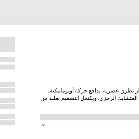
شاف رموز الدار بطرق عصرية. بدافع حركة أوتوماتيكية،
تتميّز هذه الساعة بقرص باللون الفضي مزيّن بشعار G المتشابك الرمزي. ويكتمل التصميم بعلبة من