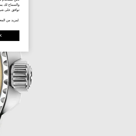
والسماح لك بمش
توافق على شرو
.لمزيد من المع
K