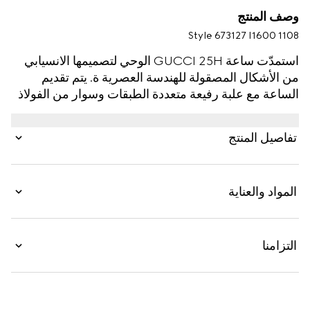
وصف المنتج
Style ‎673127 I1600 1108
استمدّت ساعة GUCCI 25H الوحي لتصميمها الانسيابي
من الأشكال المصقولة للهندسة العصرية ة. يتم تقديم
الساعة مع علبة رفيعة متعددة الطبقات وسوار من الفولاذ
بخمس وصلات، بينما يكتمل التصميم بنقش
"GG727.25.A"، في إشارة إلى الرموز العددية المهمة التي
تفاصيل المنتج
تتميّز بها غوتشي.
المواد والعناية
التزامنا