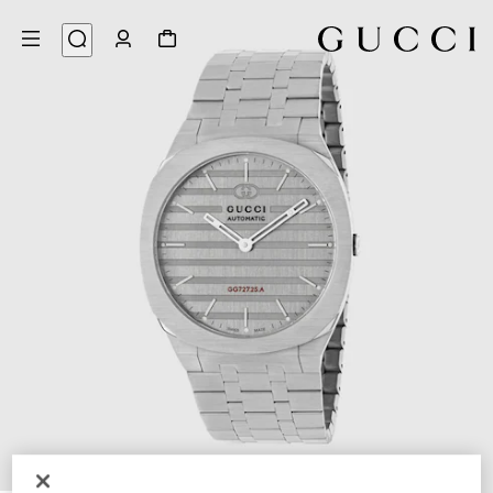
4
/
1