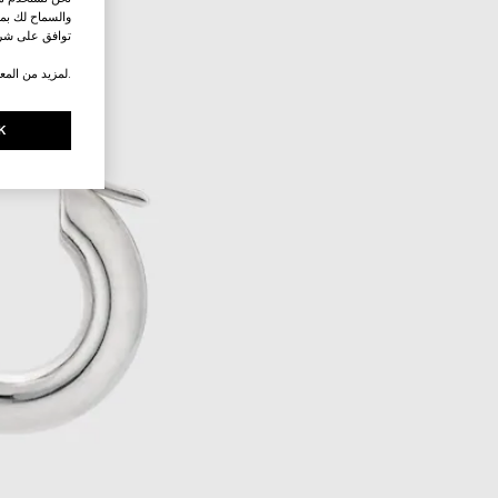
والسماح لك بمش
توافق على شرو
.لمزيد من المع
K