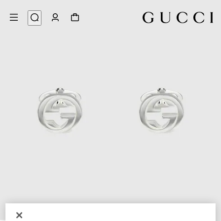
4
/
1