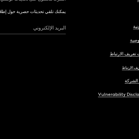
يمكنك تلقي تحديثات حصرية حول إطلاق 
نية
البريد الإلكتروني
صية
تعريف الارتباط
يف الارتباط
الشركة
Vulnerability Discl