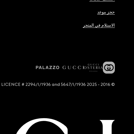
حجز موعد
الاستلام في المتجر
© 2016 - 2025 Guccio Gucci S.p.A. - All rights reserved. SIAE LICENCE # 2294/I/1936 and 5647/I/1936