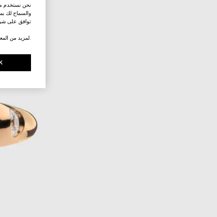
نحن نستخدم ملف
والسماح لك بمش
توافق على شرو
.لمزيد من المع
K