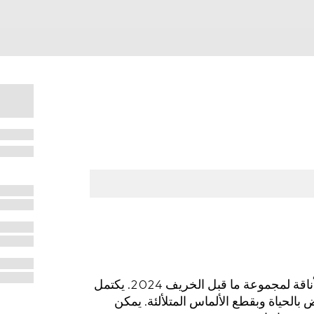
يظهر شعار G المتشابك بنسخ معدّلة جديدة غاية في الأناقة لمجموعة ما قبل الخريف 2024. يكتمل
 بالحياة وبقطع الألماس المتلألئة. يمكن