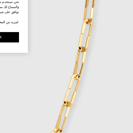
نحن نستخدم ملف
والسماح لك بمش
توافق على شرو
.لمزيد من المع
K