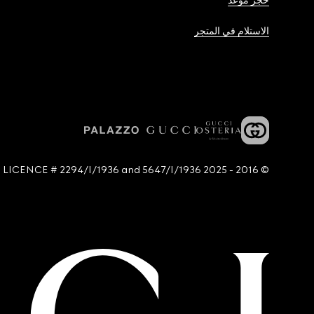
حجز موعد
الاستلام في المتجر
© 2016 - 2025 Guccio Gucci S.p.A. - All rights reserved. SIAE LICENCE # 2294/I/1936 and 5647/I/1936