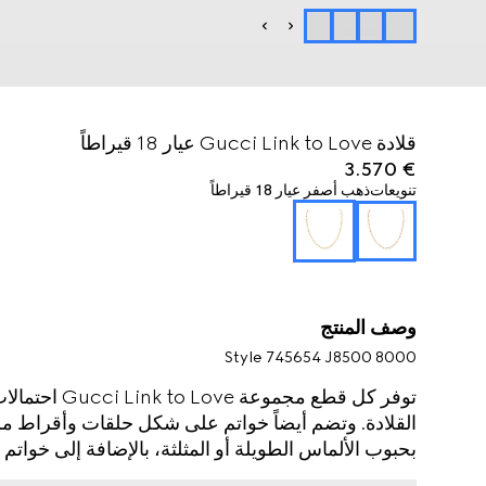
قلادة Gucci Link to Love عيار 18 قيراطاً
€ 3.570
تنويعات
ذهب أصفر عيار 18 قيراطاً
وصف المنتج
Style ‎745654 J8500 8000
توفر كل قطع مج
القلادة. وتضم أيضاً خواتم على شكل حلقات وأقراط مل
بحبوب الألماس الطويلة أو المثلثة، بالإضافة إلى خواتم
المصنوعة من الذهب الأصفر، أو من مزيج الذهب الأبي