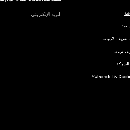
نية
البريد الإلكتروني
صية
تعريف الارتباط
يف الارتباط
الشركة
Vulnerability Discl