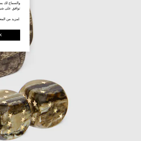
والسماح لك بمش
توافق على شرو
.لمزيد من المع
K