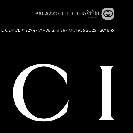
© 2016 - 2025 Guccio Gucci S.p.A. - All rights reserved. SIAE LICENCE # 2294/I/1936 and 5647/I/1936