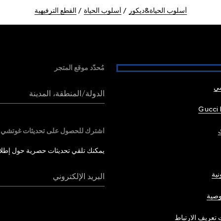
أسلوب الحياة&ديكور
أسلوب الحياة
القطع الترفيهية
مُحدّد موقع المتجر
شي
الدولة/المنطقة، المدينة
Gucci 
اشترك للحصول على تحديثات غوتشي
يمكنك تلقي تحديثات حصرية حول إطلاق 
نية
البريد الإلكتروني
صية
تعريف الارتباط