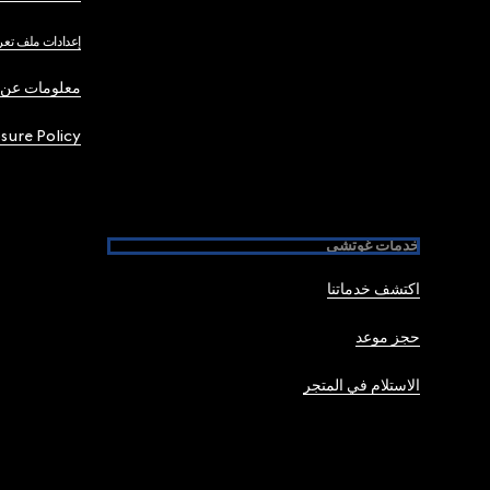
إعدادات ملف تعر
معلومات عن 
osure Policy
خدمات غوتشي
اكتشف خدماتنا
حجز موعد
الاستلام في المتجر