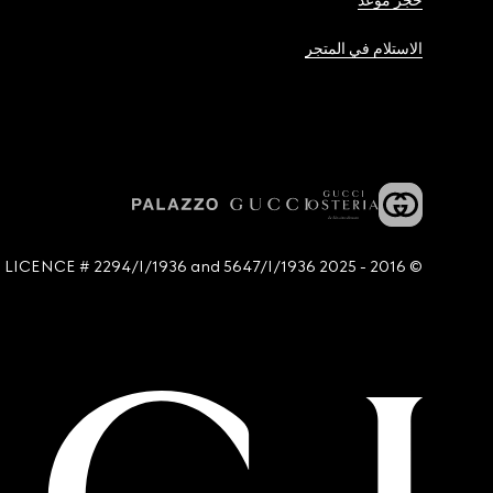
حجز موعد
الاستلام في المتجر
© 2016 - 2025 Guccio Gucci S.p.A. - All rights reserved. SIAE LICENCE # 2294/I/1936 and 5647/I/1936