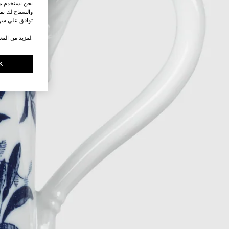
نحن نستخدم ملف
والسماح لك بمش
توافق على شرو
.لمزيد من المع
K