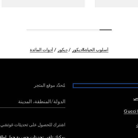
أسلوب الحياة&ديكور
ديكور
أدوات المائدة
مُحدّد موقع المتجر
شي
الدولة/المنطقة، المدينة
Gucci 
اشترك للحصول على تحديثات غوتشي
يمكنك تلقي تحديثات حصرية حول إطلاق 