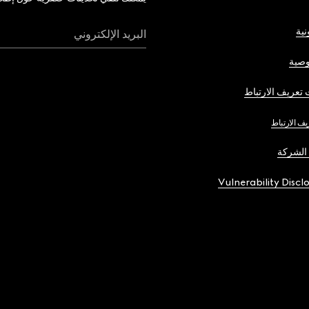
نية
البريد الإلكتروني
صية
تعريف الارتباط
يف الارتباط
الشركة
Vulnerability Discl