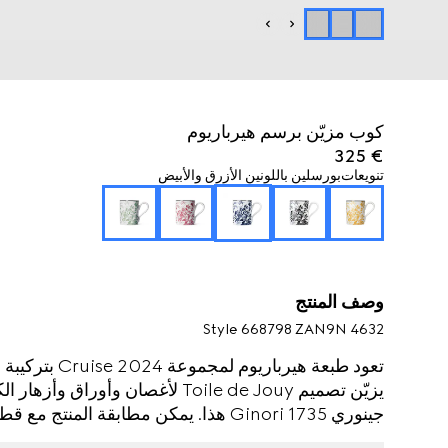
كوب مزيّن برسم هيرباريوم
€ 325
تنويعات
بورسلين باللونين الأزرق والأبيض
وصف المنتج
Style ‎668798 ZAN9N 4632
تعود طبعة هيربا
يزيّن تصميم Toile de Jouy لأغصان 
جينوري Ginori 1735 هذا. يمكن مطابقة 
كاملة للمائدة.