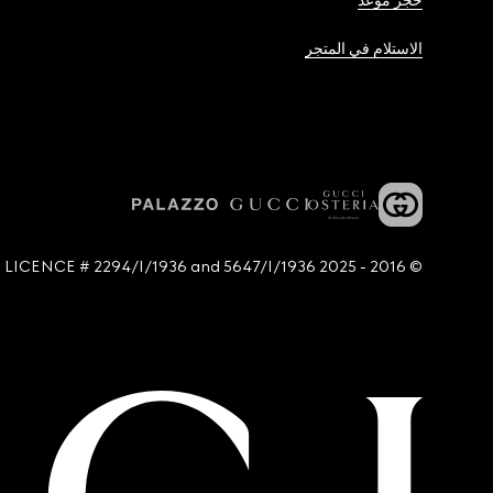
حجز موعد
الاستلام في المتجر
© 2016 - 2025 Guccio Gucci S.p.A. - All rights reserved. SIAE LICENCE # 2294/I/1936 and 5647/I/1936