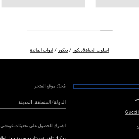
أسلوب الحياة&ديكور
ديكور
أدوات المائدة
مُحدّد موقع المتجر
شي
الدولة/المنطقة، المدينة
Gucci 
اشترك للحصول على تحديثات غوتشي
يمكنك تلقي تحديثات حصرية حول إطلاق 