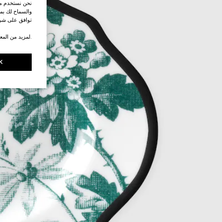
نحن نستخدم ملف
والسماح لك بمش
توافق على شرو
.لمزيد من المع
K