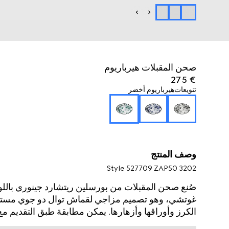
صحن المقبلات هيرباريوم
€ 275
تنويعات
هيرباريوم أخضر
وصف المنتج
Style ‎527709 ZAP50 3202
صُنع صحن المقبلات من بورسلين ريتشارد جينوري بالل
غوتشي، وهو تصميم مزاجي لقماش توال دو جوي مست
الكرز وأوراقها وأزهارها. يمكن مطابقة طبق التقديم 