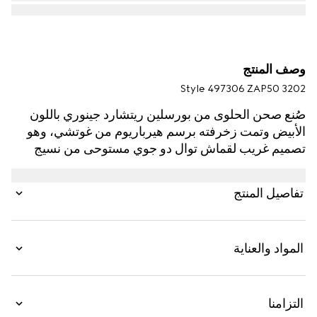
وصف المنتج
Style ‎497306 ZAP50 3202
صُنع صحن الحلوى من بورسلين ريتشارد جينوري باللون
الأبيض وتمت زخرفته برسم هيرباريوم من غوتشي، وهو
تصميم غريب لقماش توال دو جوي مستوحى من نسيج
قديم، يضم أغصان شجرة الكرز وأوراقها وأزهارها. يمكن
مطابقته مع قطع متناسقة للحصول على مجموعة أدوات
تفاصيل المنتج
كاملة للمائدة.
المواد والعناية
التزامنا