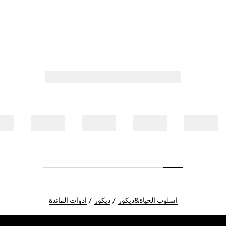
أسلوب الحياة&ديكور
ديكور
أدوات المائدة
Foote