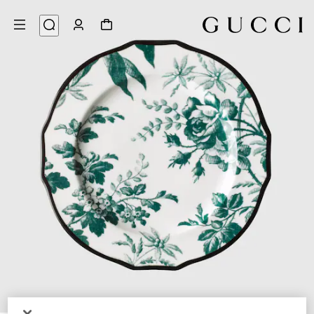
3
/
1